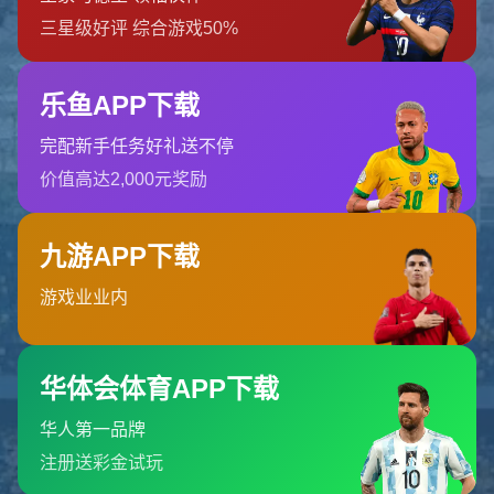
订阅我们的新闻
订阅
本平台围绕2026世界杯赛事构建专业的信息服务体系，持续更