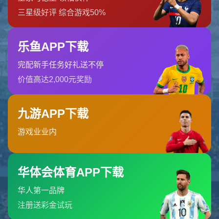
订阅我们的新闻
订阅
本平台围绕2026世界杯赛事构建专业的信息服务体系，持续更