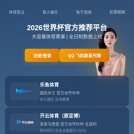
404
网站首页 / 404