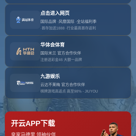
404
404 - 没有找到相关页面
您要查找的页面可能已被删除
名称已更改或暂时不可用
返回首页